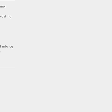
nior
xdating
l info og
n