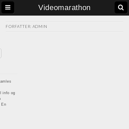
Videomarathon
FORFATTER:
ADMIN
 samles
l info og
n
 En