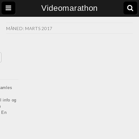
Videomarathon
MÅNED:
MARTS 2017
 samles
l info og
n
 En