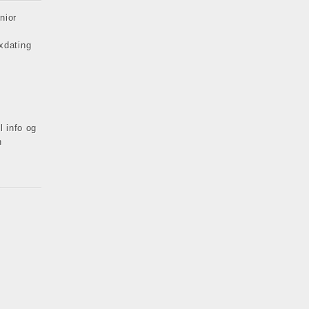
nior
xdating
l info og
n